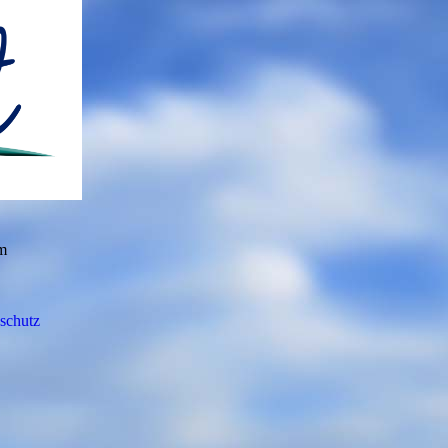
om
schutz