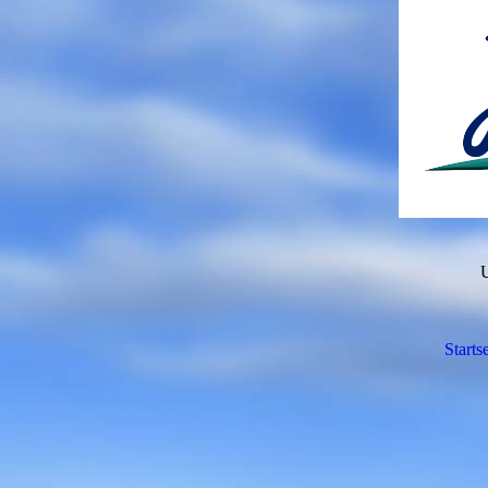
U
Startse