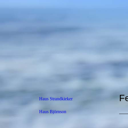
F
Haus Strandkieker
Haus Björnson